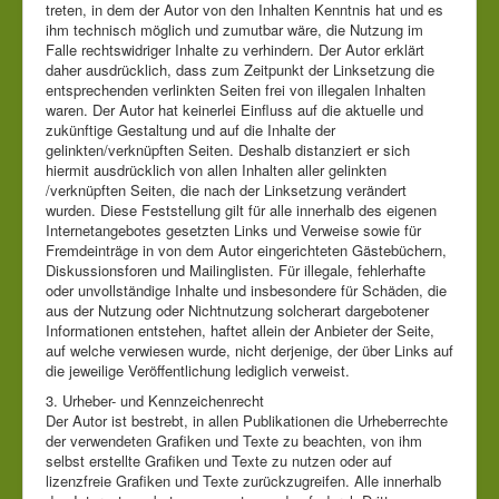
treten, in dem der Autor von den Inhalten Kenntnis hat und es
ihm technisch möglich und zumutbar wäre, die Nutzung im
Falle rechtswidriger Inhalte zu verhindern. Der Autor erklärt
daher ausdrücklich, dass zum Zeitpunkt der Linksetzung die
entsprechenden verlinkten Seiten frei von illegalen Inhalten
waren. Der Autor hat keinerlei Einfluss auf die aktuelle und
zukünftige Gestaltung und auf die Inhalte der
gelinkten/verknüpften Seiten. Deshalb distanziert er sich
hiermit ausdrücklich von allen Inhalten aller gelinkten
/verknüpften Seiten, die nach der Linksetzung verändert
wurden. Diese Feststellung gilt für alle innerhalb des eigenen
Internetangebotes gesetzten Links und Verweise sowie für
Fremdeinträge in von dem Autor eingerichteten Gästebüchern,
Diskussionsforen und Mailinglisten. Für illegale, fehlerhafte
oder unvollständige Inhalte und insbesondere für Schäden, die
aus der Nutzung oder Nichtnutzung solcherart dargebotener
Informationen entstehen, haftet allein der Anbieter der Seite,
auf welche verwiesen wurde, nicht derjenige, der über Links auf
die jeweilige Veröffentlichung lediglich verweist.
3. Urheber- und Kennzeichenrecht
Der Autor ist bestrebt, in allen Publikationen die Urheberrechte
der verwendeten Grafiken und Texte zu beachten, von ihm
selbst erstellte Grafiken und Texte zu nutzen oder auf
lizenzfreie Grafiken und Texte zurückzugreifen. Alle innerhalb