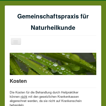
Gemeinschaftspraxis für
Naturheilkunde
Navigation
an/aus
Home
Anne Becker-Bartoldus
Dr. phil. Marco J. Bartoldus
Datenschutz & Impressum
Kosten
Die Kosten für die Behandlung durch Heilpraktiker
können
nicht
mit den gesetzlichen Krankenkassen
abgerechnet werden, da sie nicht auf Krankenschein
behandeln.